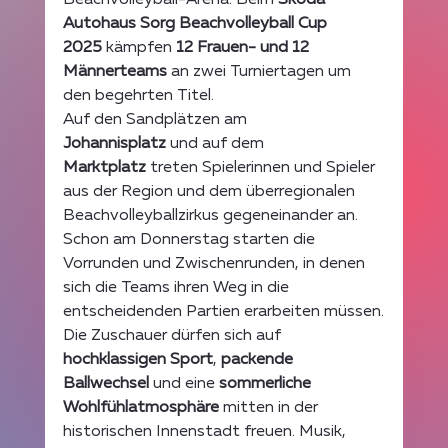
Beachvolleyball-Arena. Beim 
Škoda 
Autohaus Sorg Beachvolleyball Cup 
2025
 kämpfen 
12 Frauen- und 12 
Männerteams
 an zwei Turniertagen um 
den begehrten Titel.
Auf den Sandplätzen am 
Johannisplatz
 und auf dem 
Marktplatz
 treten Spielerinnen und Spieler 
aus der Region und dem überregionalen 
Beachvolleyballzirkus gegeneinander an. 
Schon am Donnerstag starten die 
Vorrunden und Zwischenrunden, in denen 
sich die Teams ihren Weg in die 
entscheidenden Partien erarbeiten müssen.
Die Zuschauer dürfen sich auf 
hochklassigen Sport
, 
packende 
Ballwechsel
 und eine 
sommerliche 
Wohlfühlatmosphäre
 mitten in der 
historischen Innenstadt freuen. Musik, 