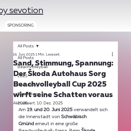
by sevotion
SPONSORING
All Posts
16. Juni 2025
1 Min. Lesezeit
All Posts
Sand, Stimmung, Spannung:
Beachvolleyball
Der Škoda Autohaus Sorg
2025
Beachvolleyball Cup 2025
Footvolley
wirft seine Schatten voraus
BeachDays
Aktualisiert:
2026
10. Dez. 2025
Am 
19. und 20. Juni 2025
 verwandelt sich 
die Innenstadt von 
Schwäbisch 
Gmünd
 erneut in eine große 