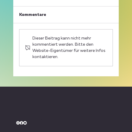
Kommentare
Dieser Beitrag kann nicht mehr
kommentiert werden. Bitte den
Website-Eigentümer für weitere Infos
kontaktieren.
Skoda Autohaus Sorg
Beachvolleyball Cup: Bibelriether und
Schweikert sichern sich den
Turniersieg
by