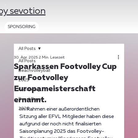
by sevotion
SPONSORING
All Posts
30. Apr. 2025
2 Min. Lesezeit
All Posts
Sparkassen Footvolley Cup
Beachvolleyball
zur Footvolley
2025
Europameisterschaft
Footvolley
ernannt.
BeachDays
2026
Im Rahmen einer außerordentlichen 
Sitzung aller EFVL Mitglieder haben diese 
aufgrund der noch nicht finalisierten 
Saisonplanung 2025 das Footvolley-