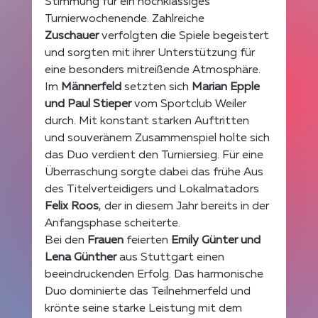
Stimmung für ein hochklassiges 
Turnierwochenende. Zahlreiche 
Zuschauer
 verfolgten die Spiele begeistert 
und sorgten mit ihrer Unterstützung für 
eine besonders mitreißende Atmosphäre.
Im 
Männerfeld
 setzten sich 
Marian Epple 
und Paul Stieper
 vom Sportclub Weiler 
durch. Mit konstant starken Auftritten 
und souveränem Zusammenspiel holte sich 
das Duo verdient den Turniersieg. Für eine 
Überraschung sorgte dabei das frühe Aus 
des Titelverteidigers und Lokalmatadors 
Felix Roos
, der in diesem Jahr bereits in der 
Anfangsphase scheiterte.
Bei den 
Frauen
 feierten 
Emily Günter und 
Lena Günther
 aus Stuttgart einen 
beeindruckenden Erfolg. Das harmonische 
Duo dominierte das Teilnehmerfeld und 
krönte seine starke Leistung mit dem 