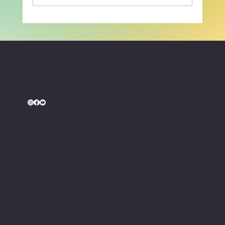
Beachvolleyball Cup: Bibelriether und
Schweikert sichern sich den
Turniersieg
by