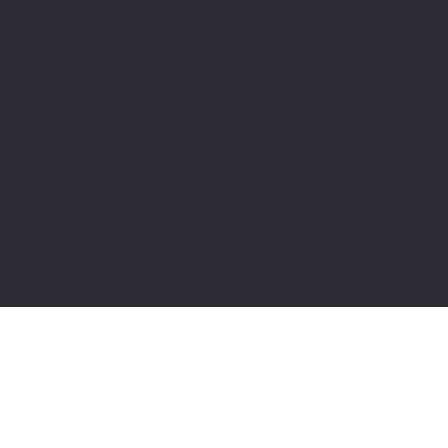
KONTAKT
info@sevotion.de
IMPRESSUM
DATENSCHUTZ
© 2026 by sevotion. Made with
Wix Studio
™