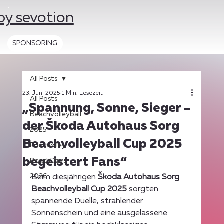
by sevotion
SPONSORING
All Posts
23. Juni 2025
1 Min. Lesezeit
All Posts
„Spannung, Sonne, Sieger –
Beachvolleyball
der Škoda Autohaus Sorg
2025
Beachvolleyball Cup 2025
Footvolley
begeistert Fans“
BeachDays
2026
Beim diesjährigen 
Škoda Autohaus Sorg 
Beachvolleyball Cup 2025
 sorgten 
spannende Duelle, strahlender 
Sonnenschein und eine ausgelassene 